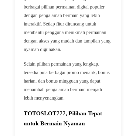
berbagai pilihan permainan digital populer
dengan pengalaman bermain yang lebih
interaktif. Setiap fitur dirancang untuk
membantu pengguna menikmati permainan
dengan akses yang mudah dan tampilan yang
nyaman digunakan.
Selain pilihan permainan yang lengkap,
tersedia pula berbagai promo menarik, bonus
harian, dan bonus mingguan yang dapat
menambah pengalaman bermain menjadi
lebih menyenangkan.
TOTOSLOT777, Pilihan Tepat
untuk Bermain Nyaman