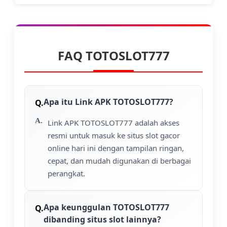
FAQ TOTOSLOT777
Apa itu Link APK TOTOSLOT777?
Link APK TOTOSLOT777 adalah akses
resmi untuk masuk ke situs slot gacor
online hari ini dengan tampilan ringan,
cepat, dan mudah digunakan di berbagai
perangkat.
Apa keunggulan TOTOSLOT777
dibanding situs slot lainnya?