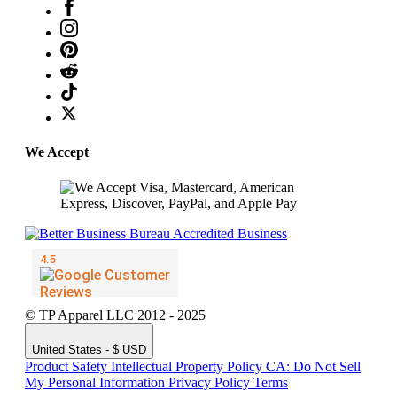
We Accept
© TP Apparel LLC 2012 - 2025
United States - $ USD
Product Safety
Intellectual Property Policy
CA: Do Not Sell
My Personal Information
Privacy Policy
Terms