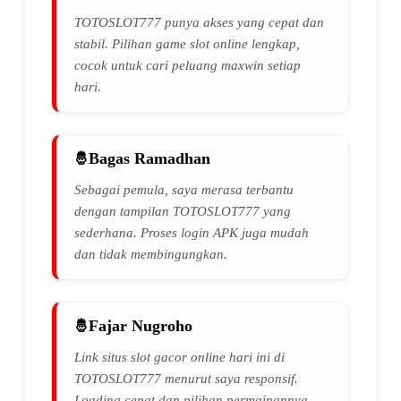
TOTOSLOT777 punya akses yang cepat dan
stabil. Pilihan game slot online lengkap,
cocok untuk cari peluang maxwin setiap
hari.
Bagas Ramadhan
Sebagai pemula, saya merasa terbantu
dengan tampilan TOTOSLOT777 yang
sederhana. Proses login APK juga mudah
dan tidak membingungkan.
Fajar Nugroho
Link situs slot gacor online hari ini di
TOTOSLOT777 menurut saya responsif.
Loading cepat dan pilihan permainannya