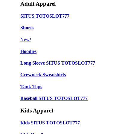
Adult Apparel
SITUS TOTOSLOT777
Shorts
New!
Hoodies
Long Sleeve SITUS TOTOSLOT777
Crewneck Sweatshirts
Tank Tops
Baseball SITUS TOTOSLOT777
Kids Apparel
Kids SITUS TOTOSLOT777