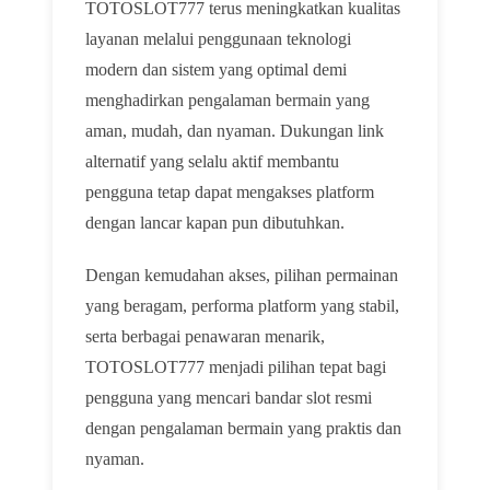
TOTOSLOT777 terus meningkatkan kualitas
layanan melalui penggunaan teknologi
modern dan sistem yang optimal demi
menghadirkan pengalaman bermain yang
aman, mudah, dan nyaman. Dukungan link
alternatif yang selalu aktif membantu
pengguna tetap dapat mengakses platform
dengan lancar kapan pun dibutuhkan.
Dengan kemudahan akses, pilihan permainan
yang beragam, performa platform yang stabil,
serta berbagai penawaran menarik,
TOTOSLOT777 menjadi pilihan tepat bagi
pengguna yang mencari bandar slot resmi
dengan pengalaman bermain yang praktis dan
nyaman.