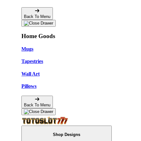
Back To Menu
Home Goods
Mugs
Tapestries
Wall Art
Pillows
Back To Menu
Shop Designs