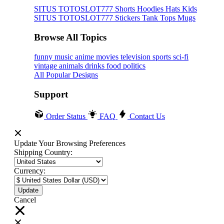
SITUS TOTOSLOT777
Shorts
Hoodies
Hats
Kids
SITUS TOTOSLOT777
Stickers
Tank Tops
Mugs
Browse All Topics
funny
music
anime
movies
television
sports
sci-fi
vintage
animals
drinks
food
politics
All Popular Designs
Support
Order Status
FAQ
Contact Us
Update Your Browsing Preferences
Shipping Country:
Currency:
Cancel