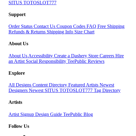
SITUS TOTOSLOT777
Support
Order Status
Contact Us
Coupon Codes
FAQ
Free Shipping
Refunds & Returns
Shipping Info
Size Chart
About Us
About Us
Accessibility
Create a Dashery Store
Careers
Hire
an Artist
Social Responsibility
TeePublic Reviews
Explore
All Designs
Content Directory
Featured Artists
Newest
Designers
Newest SITUS TOTOSLOT777
Tag Directory
Artists
Artist Signup
Design Guide
TeePublic Blog
Follow Us