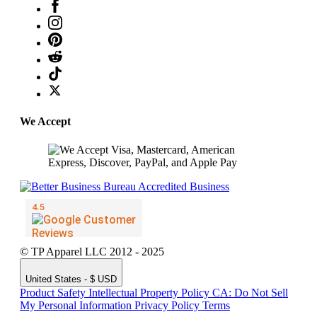
We Accept
© TP Apparel LLC 2012 - 2025
United States - $ USD
Product Safety
Intellectual Property Policy
CA: Do Not Sell
My Personal Information
Privacy Policy
Terms