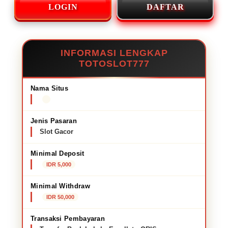
LOGIN
DAFTAR
INFORMASI LENGKAP
TOTOSLOT777
Nama Situs
Jenis Pasaran
Slot Gacor
Minimal Deposit
IDR 5,000
Minimal Withdraw
IDR 50,000
Transaksi Pembayaran