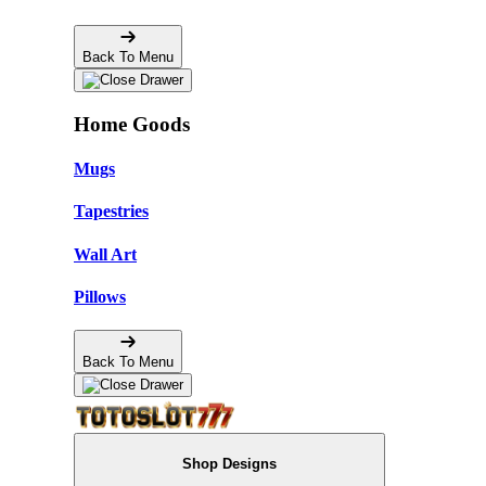
Back To Menu
Home Goods
Mugs
Tapestries
Wall Art
Pillows
Back To Menu
Shop Designs