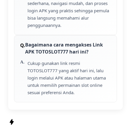
sederhana, navigasi mudah, dan proses
login APK yang praktis sehingga pemula
bisa langsung memahami alur
penggunaannya.
Bagaimana cara mengakses Link
APK TOTOSLOT777 hari ini?
Cukup gunakan link resmi
TOTOSLOT777 yang aktif hari ini, lalu
login melalui APK atau halaman utama
untuk memilih permainan slot online
sesuai preferensi Anda.