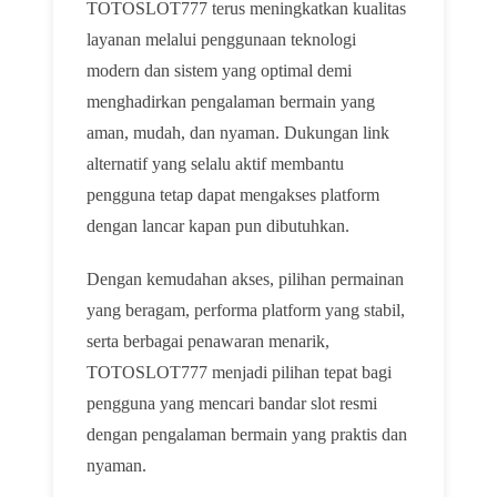
TOTOSLOT777 terus meningkatkan kualitas
layanan melalui penggunaan teknologi
modern dan sistem yang optimal demi
menghadirkan pengalaman bermain yang
aman, mudah, dan nyaman. Dukungan link
alternatif yang selalu aktif membantu
pengguna tetap dapat mengakses platform
dengan lancar kapan pun dibutuhkan.
Dengan kemudahan akses, pilihan permainan
yang beragam, performa platform yang stabil,
serta berbagai penawaran menarik,
TOTOSLOT777 menjadi pilihan tepat bagi
pengguna yang mencari bandar slot resmi
dengan pengalaman bermain yang praktis dan
nyaman.