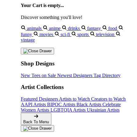
Your Cart is empty...
Discover something you'll love!
animals
anime
drinks
fantasy
food
funny
movies
sci-fi
sports
television
vintage
Shop Designs
New Tees on Sale
Newest Designers
Tag Directory
Artist Collections
Featured Designers
Artists to Watch
Creators to Watch
AAPI Artists
BIPOC Artists
Black Artists
Celebrate
Women Artists
LGBTQIA Artists
Ukrainian Artists
Back To Menu