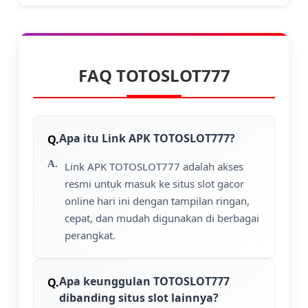
FAQ TOTOSLOT777
Apa itu Link APK TOTOSLOT777?
Link APK TOTOSLOT777 adalah akses
resmi untuk masuk ke situs slot gacor
online hari ini dengan tampilan ringan,
cepat, dan mudah digunakan di berbagai
perangkat.
Apa keunggulan TOTOSLOT777
dibanding situs slot lainnya?