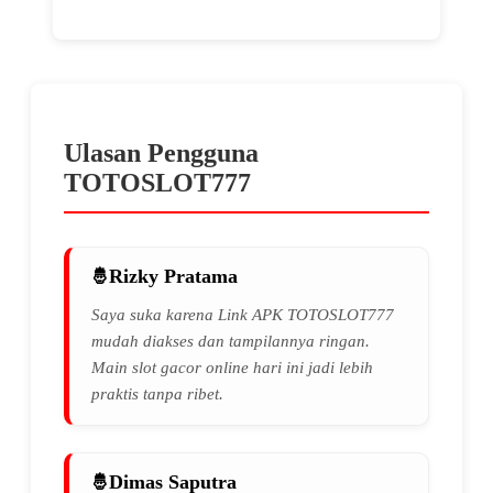
Ulasan Pengguna
TOTOSLOT777
Rizky Pratama
Saya suka karena Link APK TOTOSLOT777
mudah diakses dan tampilannya ringan.
Main slot gacor online hari ini jadi lebih
praktis tanpa ribet.
Dimas Saputra