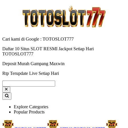
Cari kami di Google : TOTOSLOT777
Daftar 10 Situs SLOT RESMI Jackpot Setiap Hari
TOTOSLOT777
Deposit Murah Gampang Maxwin
Rtp Terupdate Live Setiap Hari
Explore Categories
Popular Products