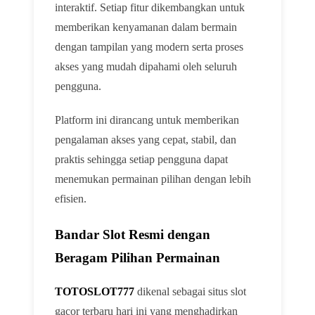
interaktif. Setiap fitur dikembangkan untuk
memberikan kenyamanan dalam bermain
dengan tampilan yang modern serta proses
akses yang mudah dipahami oleh seluruh
pengguna.
Platform ini dirancang untuk memberikan
pengalaman akses yang cepat, stabil, dan
praktis sehingga setiap pengguna dapat
menemukan permainan pilihan dengan lebih
efisien.
Bandar Slot Resmi dengan
Beragam Pilihan Permainan
TOTOSLOT777
dikenal sebagai situs slot
gacor terbaru hari ini yang menghadirkan