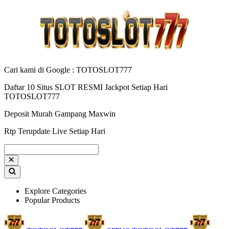
Cari kami di Google : TOTOSLOT777
Daftar 10 Situs SLOT RESMI Jackpot Setiap Hari
TOTOSLOT777
Deposit Murah Gampang Maxwin
Rtp Terupdate Live Setiap Hari
Explore Categories
Popular Products