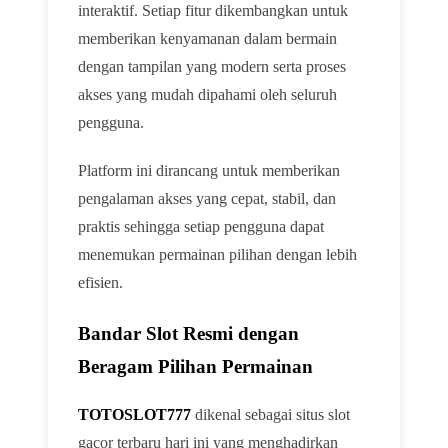
interaktif. Setiap fitur dikembangkan untuk
memberikan kenyamanan dalam bermain
dengan tampilan yang modern serta proses
akses yang mudah dipahami oleh seluruh
pengguna.
Platform ini dirancang untuk memberikan
pengalaman akses yang cepat, stabil, dan
praktis sehingga setiap pengguna dapat
menemukan permainan pilihan dengan lebih
efisien.
Bandar Slot Resmi dengan
Beragam Pilihan Permainan
TOTOSLOT777
dikenal sebagai situs slot
gacor terbaru hari ini yang menghadirkan