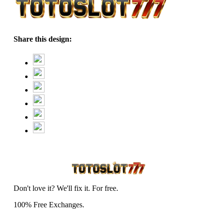
Share this design:
Don't love it? We'll fix it. For free.
100% Free Exchanges.