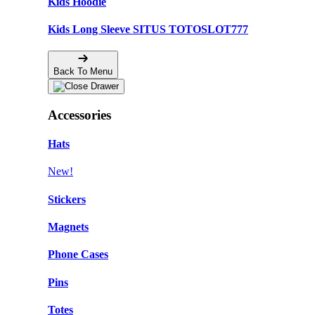
Kids Hoodie
Kids Long Sleeve SITUS TOTOSLOT777
Back To Menu
Accessories
Hats
New!
Stickers
Magnets
Phone Cases
Pins
Totes