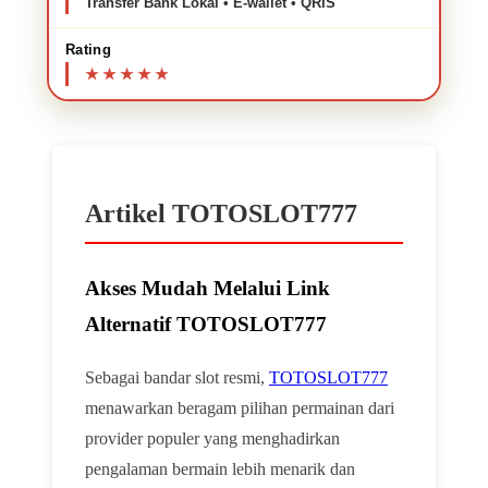
Transfer Bank Lokal • E-wallet • QRIS
Rating
Artikel TOTOSLOT777
Akses Mudah Melalui Link
Alternatif TOTOSLOT777
Sebagai bandar slot resmi,
TOTOSLOT777
menawarkan beragam pilihan permainan dari
provider populer yang menghadirkan
pengalaman bermain lebih menarik dan