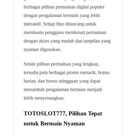
berbagai pilihan permainan digital populer
dengan pengalaman bermain yang lebih
interaktif. Setiap fitur dirancang untuk
membantu pengguna menikmati permainan
dengan akses yang mudah dan tampilan yang
nyaman digunakan.
Selain pilihan permainan yang lengkap,
tersedia pula berbagai promo menarik, bonus
harian, dan bonus mingguan yang dapat
menambah pengalaman bermain menjadi
lebih menyenangkan.
TOTOSLOT777, Pilihan Tepat
untuk Bermain Nyaman