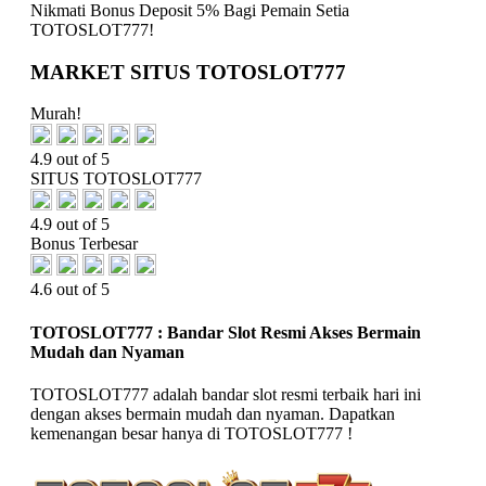
Nikmati
Bonus Deposit 5%
Bagi Pemain Setia
TOTOSLOT777!
MARKET SITUS TOTOSLOT777
Murah!
4.9 out of 5
SITUS TOTOSLOT777
4.9 out of 5
Bonus Terbesar
4.6 out of 5
TOTOSLOT777 : Bandar Slot Resmi Akses Bermain
Mudah dan Nyaman
TOTOSLOT777 adalah bandar slot resmi terbaik hari ini
dengan akses bermain mudah dan nyaman. Dapatkan
kemenangan besar hanya di TOTOSLOT777 !