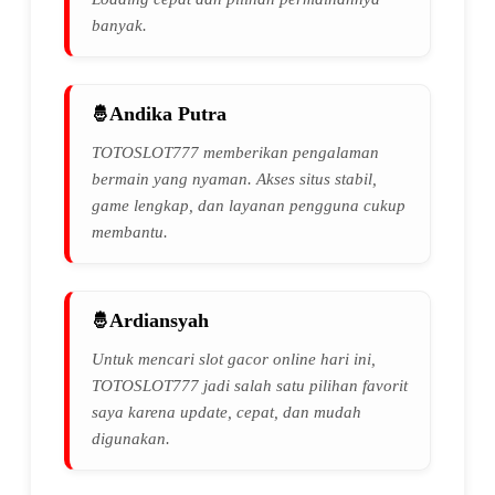
banyak.
Andika Putra
TOTOSLOT777 memberikan pengalaman
bermain yang nyaman. Akses situs stabil,
game lengkap, dan layanan pengguna cukup
membantu.
Ardiansyah
Untuk mencari slot gacor online hari ini,
TOTOSLOT777 jadi salah satu pilihan favorit
saya karena update, cepat, dan mudah
digunakan.