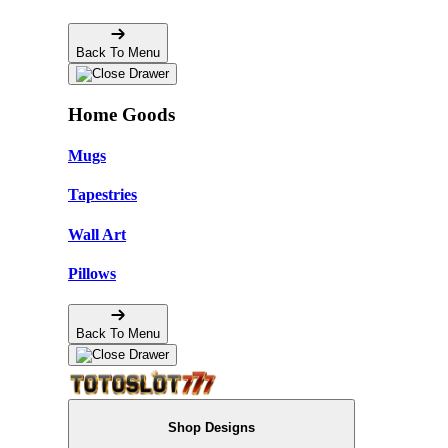
Back To Menu
Home Goods
Mugs
Tapestries
Wall Art
Pillows
Back To Menu
Shop Designs