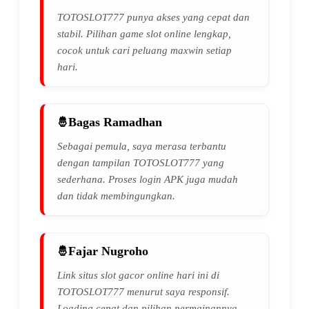
TOTOSLOT777 punya akses yang cepat dan
stabil. Pilihan game slot online lengkap,
cocok untuk cari peluang maxwin setiap
hari.
Bagas Ramadhan
Sebagai pemula, saya merasa terbantu
dengan tampilan TOTOSLOT777 yang
sederhana. Proses login APK juga mudah
dan tidak membingungkan.
Fajar Nugroho
Link situs slot gacor online hari ini di
TOTOSLOT777 menurut saya responsif.
Loading cepat dan pilihan permainannya