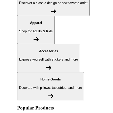
Discover a classic design or new favorite artist
Apparel
Shop for Adults & Kids
Accessories
Express yourself with stickers and more
Home Goods
Decorate with pillows, tapestries, and more
Popular Products