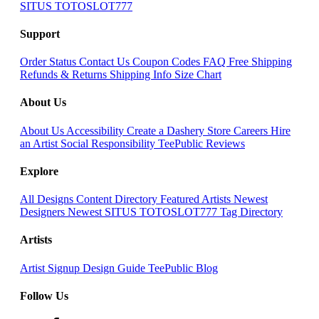
SITUS TOTOSLOT777
Support
Order Status
Contact Us
Coupon Codes
FAQ
Free Shipping
Refunds & Returns
Shipping Info
Size Chart
About Us
About Us
Accessibility
Create a Dashery Store
Careers
Hire
an Artist
Social Responsibility
TeePublic Reviews
Explore
All Designs
Content Directory
Featured Artists
Newest
Designers
Newest SITUS TOTOSLOT777
Tag Directory
Artists
Artist Signup
Design Guide
TeePublic Blog
Follow Us