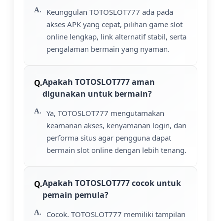
Keunggulan TOTOSLOT777 ada pada
akses APK yang cepat, pilihan game slot
online lengkap, link alternatif stabil, serta
pengalaman bermain yang nyaman.
Apakah TOTOSLOT777 aman
digunakan untuk bermain?
Ya, TOTOSLOT777 mengutamakan
keamanan akses, kenyamanan login, dan
performa situs agar pengguna dapat
bermain slot online dengan lebih tenang.
Apakah TOTOSLOT777 cocok untuk
pemain pemula?
Cocok. TOTOSLOT777 memiliki tampilan