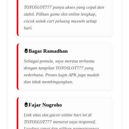
TOTOSLOT777 punya akses yang cepat dan
stabil. Pilihan game slot online lengkap,
cocok untuk cari peluang maxwin setiap
hari.
Bagas Ramadhan
Sebagai pemula, saya merasa terbantu
dengan tampilan TOTOSLOT777 yang
sederhana. Proses login APK juga mudah
dan tidak membingungkan.
Fajar Nugroho
Link situs slot gacor online hari ini di
TOTOSLOT777 menurut saya responsif.
Loading cepat dan pilihan permainannya