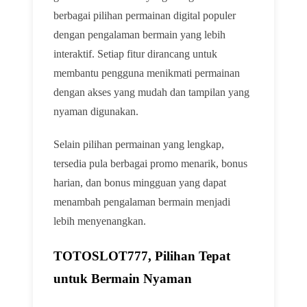
berbagai pilihan permainan digital populer
dengan pengalaman bermain yang lebih
interaktif. Setiap fitur dirancang untuk
membantu pengguna menikmati permainan
dengan akses yang mudah dan tampilan yang
nyaman digunakan.
Selain pilihan permainan yang lengkap,
tersedia pula berbagai promo menarik, bonus
harian, dan bonus mingguan yang dapat
menambah pengalaman bermain menjadi
lebih menyenangkan.
TOTOSLOT777, Pilihan Tepat
untuk Bermain Nyaman