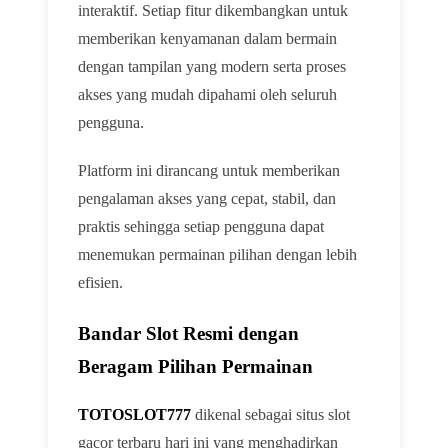
interaktif. Setiap fitur dikembangkan untuk
memberikan kenyamanan dalam bermain
dengan tampilan yang modern serta proses
akses yang mudah dipahami oleh seluruh
pengguna.
Platform ini dirancang untuk memberikan
pengalaman akses yang cepat, stabil, dan
praktis sehingga setiap pengguna dapat
menemukan permainan pilihan dengan lebih
efisien.
Bandar Slot Resmi dengan
Beragam Pilihan Permainan
TOTOSLOT777
dikenal sebagai situs slot
gacor terbaru hari ini yang menghadirkan