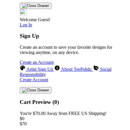
Welcome Guest!
Log In
Sign Up
Create an account to save your favorite designs for
viewing anytime, on any device.
Create an Account
Artist Sign Up
About TeePublic
Social
Responsibility
Create Account
Cart Preview (0)
You're
$70.00
Away from
FREE US Shipping!
$0
$70