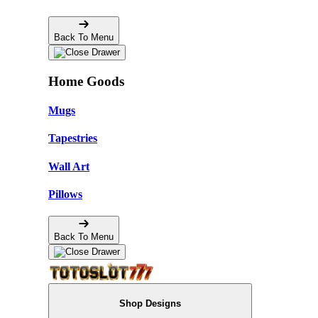
Back To Menu
Home Goods
Mugs
Tapestries
Wall Art
Pillows
Back To Menu
Shop Designs