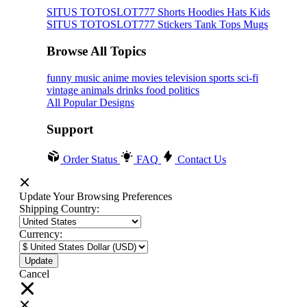
SITUS TOTOSLOT777
Shorts
Hoodies
Hats
Kids
SITUS TOTOSLOT777
Stickers
Tank Tops
Mugs
Browse All Topics
funny
music
anime
movies
television
sports
sci-fi
vintage
animals
drinks
food
politics
All Popular Designs
Support
Order Status
FAQ
Contact Us
Update Your Browsing Preferences
Shipping Country:
Currency:
Cancel