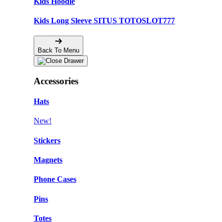
Kids Hoodie
Kids Long Sleeve SITUS TOTOSLOT777
Back To Menu
Accessories
Hats
New!
Stickers
Magnets
Phone Cases
Pins
Totes