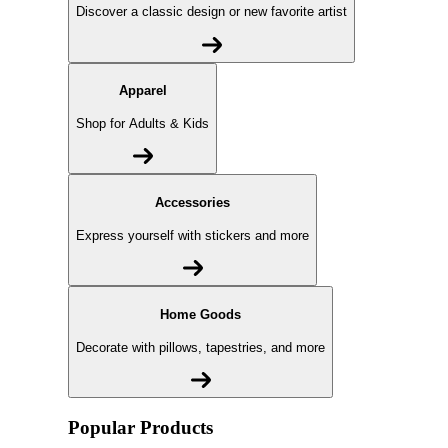
Discover a classic design or new favorite artist
Apparel
Shop for Adults & Kids
Accessories
Express yourself with stickers and more
Home Goods
Decorate with pillows, tapestries, and more
Popular Products