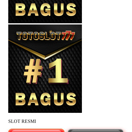
SLOT RESMI