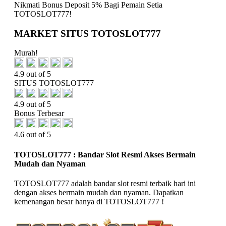
Nikmati
Bonus Deposit 5%
Bagi Pemain Setia
TOTOSLOT777!
MARKET SITUS TOTOSLOT777
Murah!
4.9 out of 5
SITUS TOTOSLOT777
4.9 out of 5
Bonus Terbesar
4.6 out of 5
TOTOSLOT777 : Bandar Slot Resmi Akses Bermain
Mudah dan Nyaman
TOTOSLOT777 adalah bandar slot resmi terbaik hari ini
dengan akses bermain mudah dan nyaman. Dapatkan
kemenangan besar hanya di TOTOSLOT777 !