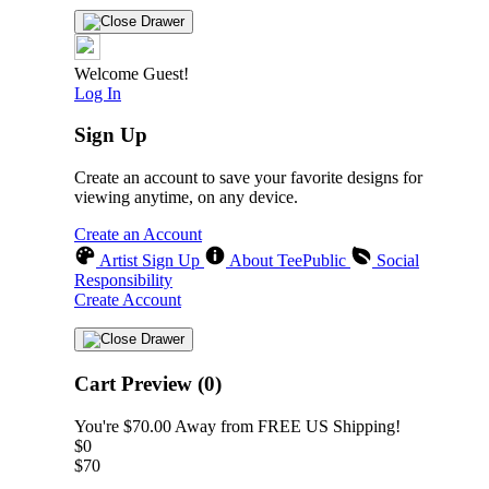
Welcome Guest!
Log In
Sign Up
Create an account to save your favorite designs for
viewing anytime, on any device.
Create an Account
Artist Sign Up
About TeePublic
Social
Responsibility
Create Account
Cart Preview (0)
You're
$70.00
Away from
FREE US Shipping!
$0
$70