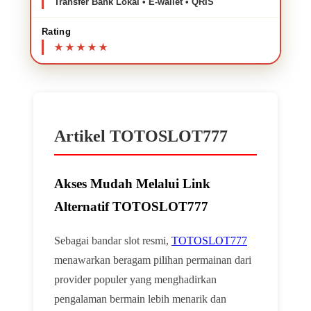
Transfer Bank Lokal • E-wallet • QRIS
Rating
Artikel TOTOSLOT777
Akses Mudah Melalui Link
Alternatif TOTOSLOT777
Sebagai bandar slot resmi,
TOTOSLOT777
menawarkan beragam pilihan permainan dari
provider populer yang menghadirkan
pengalaman bermain lebih menarik dan