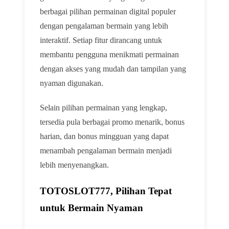
berbagai pilihan permainan digital populer
dengan pengalaman bermain yang lebih
interaktif. Setiap fitur dirancang untuk
membantu pengguna menikmati permainan
dengan akses yang mudah dan tampilan yang
nyaman digunakan.
Selain pilihan permainan yang lengkap,
tersedia pula berbagai promo menarik, bonus
harian, dan bonus mingguan yang dapat
menambah pengalaman bermain menjadi
lebih menyenangkan.
TOTOSLOT777, Pilihan Tepat
untuk Bermain Nyaman