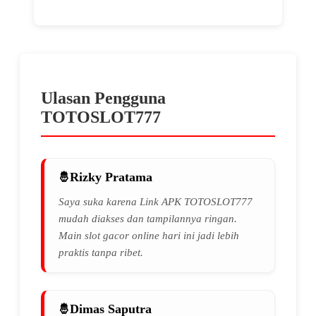
Ulasan Pengguna
TOTOSLOT777
Rizky Pratama
Saya suka karena Link APK TOTOSLOT777
mudah diakses dan tampilannya ringan.
Main slot gacor online hari ini jadi lebih
praktis tanpa ribet.
Dimas Saputra