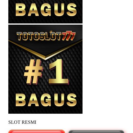
SLOT RESMI