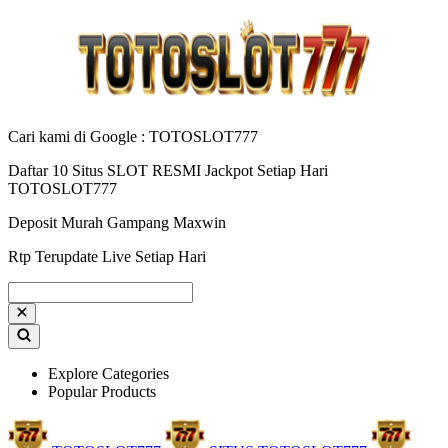
Cari kami di Google : TOTOSLOT777
Daftar 10 Situs SLOT RESMI Jackpot Setiap Hari
TOTOSLOT777
Deposit Murah Gampang Maxwin
Rtp Terupdate Live Setiap Hari
Explore Categories
Popular Products