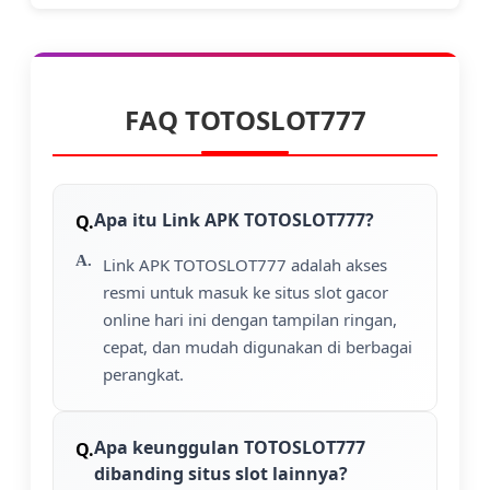
FAQ TOTOSLOT777
Apa itu Link APK TOTOSLOT777?
Link APK TOTOSLOT777 adalah akses
resmi untuk masuk ke situs slot gacor
online hari ini dengan tampilan ringan,
cepat, dan mudah digunakan di berbagai
perangkat.
Apa keunggulan TOTOSLOT777
dibanding situs slot lainnya?