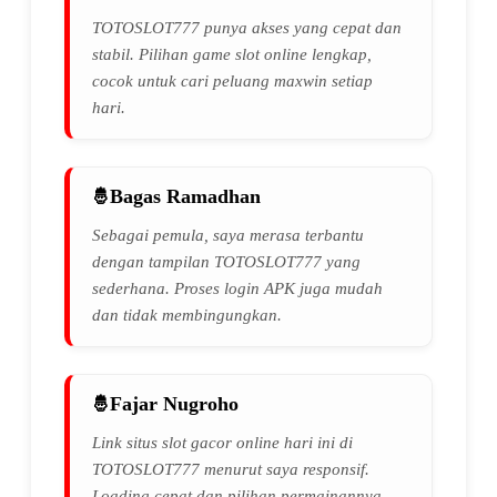
TOTOSLOT777 punya akses yang cepat dan
stabil. Pilihan game slot online lengkap,
cocok untuk cari peluang maxwin setiap
hari.
Bagas Ramadhan
Sebagai pemula, saya merasa terbantu
dengan tampilan TOTOSLOT777 yang
sederhana. Proses login APK juga mudah
dan tidak membingungkan.
Fajar Nugroho
Link situs slot gacor online hari ini di
TOTOSLOT777 menurut saya responsif.
Loading cepat dan pilihan permainannya