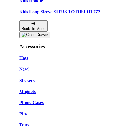
Kids Hoodie
Kids Long Sleeve SITUS TOTOSLOT777
Back To Menu
Accessories
Hats
New!
Stickers
Magnets
Phone Cases
Pins
Totes