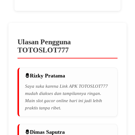
Ulasan Pengguna
TOTOSLOT777
Rizky Pratama
Saya suka karena Link APK TOTOSLOT777
mudah diakses dan tampilannya ringan.
Main slot gacor online hari ini jadi lebih
praktis tanpa ribet.
Dimas Saputra