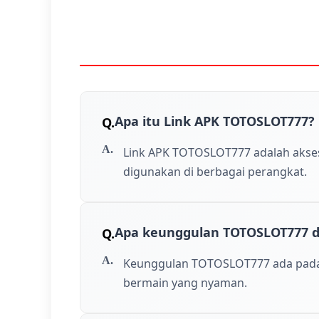
Apa itu Link APK TOTOSLOT777?
Link APK TOTOSLOT777 adalah akses 
digunakan di berbagai perangkat.
Apa keunggulan TOTOSLOT777 dib
Keunggulan TOTOSLOT777 ada pada aks
bermain yang nyaman.