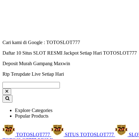
Cari kami di Google : TOTOSLOT777
Daftar 10 Situs SLOT RESMI Jackpot Setiap Hari TOTOSLOT777
Deposit Murah Gampang Maxwin
Rtp Terupdate Live Setiap Hari
Explore Categories
Popular Products
TOTOSLOT777
SITUS TOTOSLOT777
SLO