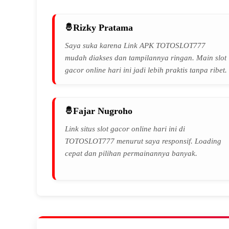
Rizky Pratama
Saya suka karena Link APK TOTOSLOT777
mudah diakses dan tampilannya ringan. Main slot
gacor online hari ini jadi lebih praktis tanpa ribet.
Fajar Nugroho
Link situs slot gacor online hari ini di
TOTOSLOT777 menurut saya responsif. Loading
cepat dan pilihan permainannya banyak.