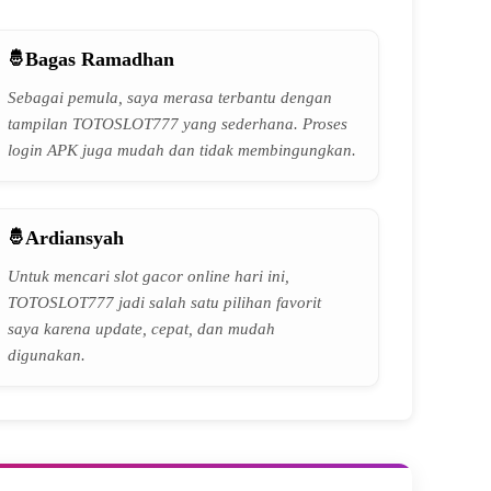
Bagas Ramadhan
Sebagai pemula, saya merasa terbantu dengan
tampilan TOTOSLOT777 yang sederhana. Proses
login APK juga mudah dan tidak membingungkan.
Ardiansyah
Untuk mencari slot gacor online hari ini,
TOTOSLOT777 jadi salah satu pilihan favorit
saya karena update, cepat, dan mudah
digunakan.