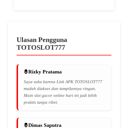
Ulasan Pengguna
TOTOSLOT777
Rizky Pratama
Saya suka karena Link APK TOTOSLOT777
mudah diakses dan tampilannya ringan.
Main slot gacor online hari ini jadi lebih
praktis tanpa ribet.
Dimas Saputra