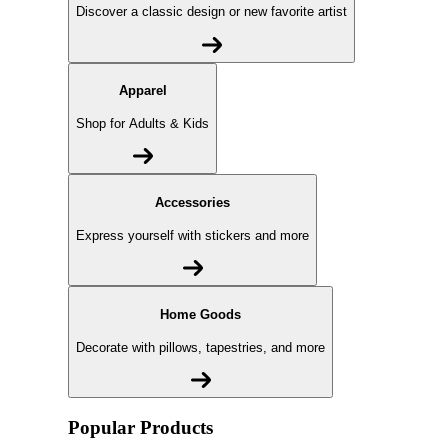
Discover a classic design or new favorite artist
Apparel
Shop for Adults & Kids
Accessories
Express yourself with stickers and more
Home Goods
Decorate with pillows, tapestries, and more
Popular Products