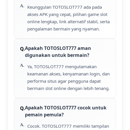
Keunggulan TOTOSLOT777 ada pada
akses APK yang cepat, pilihan game slot
online lengkap, link alternatif stabil, serta
pengalaman bermain yang nyaman.
Apakah TOTOSLOT777 aman
digunakan untuk bermain?
Ya, TOTOSLOT777 mengutamakan
keamanan akses, kenyamanan login, dan
performa situs agar pengguna dapat
bermain slot online dengan lebih tenang.
Apakah TOTOSLOT777 cocok untuk
pemain pemula?
Cocok. TOTOSLOT777 memiliki tampilan