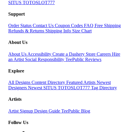
SITUS TOTOSLOT777
Support
Order Status
Contact Us
Coupon Codes
FAQ
Free Shipping
Refunds & Returns
Shipping Info
Size Chart
About Us
About Us
Accessibility
Create a Dashery Store
Careers
Hire
an Artist
Social Responsibility
TeePublic Reviews
Explore
All Designs
Content Directory
Featured Artists
Newest
Designers
Newest SITUS TOTOSLOT777
Tag Directory
Artists
Artist Signup
Design Guide
TeePublic Blog
Follow Us