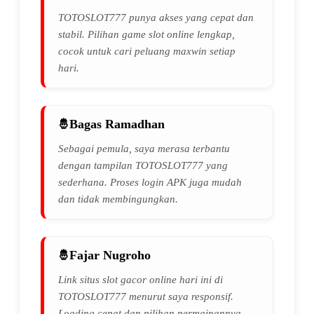
TOTOSLOT777 punya akses yang cepat dan
stabil. Pilihan game slot online lengkap,
cocok untuk cari peluang maxwin setiap
hari.
Bagas Ramadhan
Sebagai pemula, saya merasa terbantu
dengan tampilan TOTOSLOT777 yang
sederhana. Proses login APK juga mudah
dan tidak membingungkan.
Fajar Nugroho
Link situs slot gacor online hari ini di
TOTOSLOT777 menurut saya responsif.
Loading cepat dan pilihan permainannya