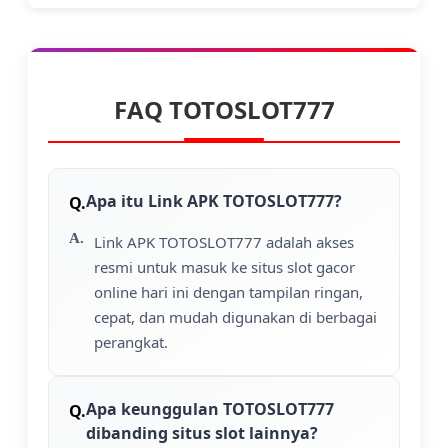
FAQ TOTOSLOT777
Apa itu Link APK TOTOSLOT777?
Link APK TOTOSLOT777 adalah akses
resmi untuk masuk ke situs slot gacor
online hari ini dengan tampilan ringan,
cepat, dan mudah digunakan di berbagai
perangkat.
Apa keunggulan TOTOSLOT777
dibanding situs slot lainnya?