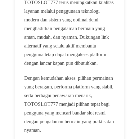
TOTOSLOT777 terus meningkatkan kualitas
layanan melalui penggunaan teknologi
modern dan sistem yang optimal demi
menghadirkan pengalaman bermain yang
aman, mudah, dan nyaman. Dukungan link
alternatif yang selalu aktif membantu
pengguna tetap dapat mengakses platform
dengan lancar kapan pun dibutuhkan.
Dengan kemudahan akses, pilihan permainan
yang beragam, performa platform yang stabil,
serta berbagai penawaran menarik,
TOTOSLOT777 menjadi pilihan tepat bagi
pengguna yang mencari bandar slot resmi
dengan pengalaman bermain yang praktis dan
nyaman.