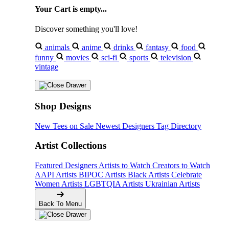
Your Cart is empty...
Discover something you'll love!
animals
anime
drinks
fantasy
food
funny
movies
sci-fi
sports
television
vintage
Shop Designs
New Tees on Sale
Newest Designers
Tag Directory
Artist Collections
Featured Designers
Artists to Watch
Creators to Watch
AAPI Artists
BIPOC Artists
Black Artists
Celebrate
Women Artists
LGBTQIA Artists
Ukrainian Artists
Back To Menu