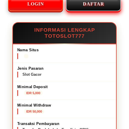
LOGIN
DAFTAR
INFORMASI LENGKAP
TOTOSLOT777
Nama Situs
Jenis Pasaran
Slot Gacor
Minimal Deposit
IDR 5,000
Minimal Withdraw
IDR 50,000
Transaksi Pembayaran