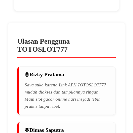
Ulasan Pengguna
TOTOSLOT777
Rizky Pratama
Saya suka karena Link APK TOTOSLOT777
mudah diakses dan tampilannya ringan.
Main slot gacor online hari ini jadi lebih
praktis tanpa ribet.
Dimas Saputra