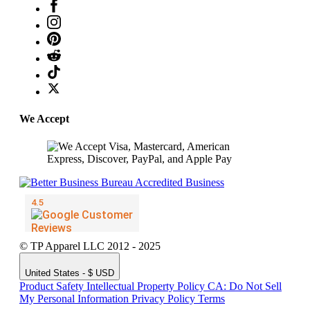
We Accept
© TP Apparel LLC 2012 - 2025
United States - $ USD
Product Safety
Intellectual Property Policy
CA: Do Not Sell
My Personal Information
Privacy Policy
Terms