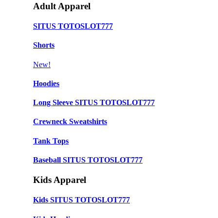
Adult Apparel
SITUS TOTOSLOT777
Shorts
New!
Hoodies
Long Sleeve SITUS TOTOSLOT777
Crewneck Sweatshirts
Tank Tops
Baseball SITUS TOTOSLOT777
Kids Apparel
Kids SITUS TOTOSLOT777