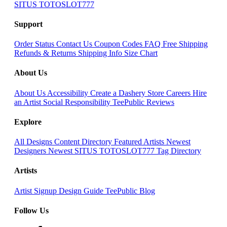
SITUS TOTOSLOT777
Support
Order Status
Contact Us
Coupon Codes
FAQ
Free Shipping
Refunds & Returns
Shipping Info
Size Chart
About Us
About Us
Accessibility
Create a Dashery Store
Careers
Hire
an Artist
Social Responsibility
TeePublic Reviews
Explore
All Designs
Content Directory
Featured Artists
Newest
Designers
Newest SITUS TOTOSLOT777
Tag Directory
Artists
Artist Signup
Design Guide
TeePublic Blog
Follow Us