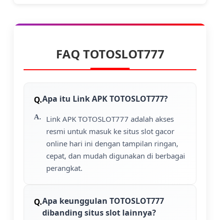
FAQ TOTOSLOT777
Apa itu Link APK TOTOSLOT777?
Link APK TOTOSLOT777 adalah akses
resmi untuk masuk ke situs slot gacor
online hari ini dengan tampilan ringan,
cepat, dan mudah digunakan di berbagai
perangkat.
Apa keunggulan TOTOSLOT777
dibanding situs slot lainnya?