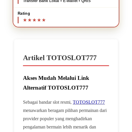
Transfer Bank Lokal • E-wallet • QRIS
Rating
Artikel TOTOSLOT777
Akses Mudah Melalui Link
Alternatif TOTOSLOT777
Sebagai bandar slot resmi,
TOTOSLOT777
menawarkan beragam pilihan permainan dari
provider populer yang menghadirkan
pengalaman bermain lebih menarik dan