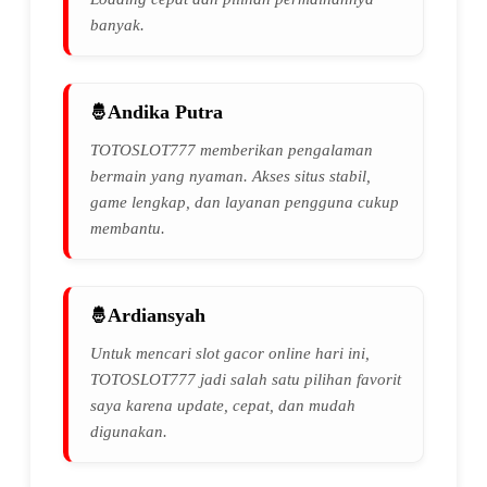
banyak.
Andika Putra
TOTOSLOT777 memberikan pengalaman
bermain yang nyaman. Akses situs stabil,
game lengkap, dan layanan pengguna cukup
membantu.
Ardiansyah
Untuk mencari slot gacor online hari ini,
TOTOSLOT777 jadi salah satu pilihan favorit
saya karena update, cepat, dan mudah
digunakan.