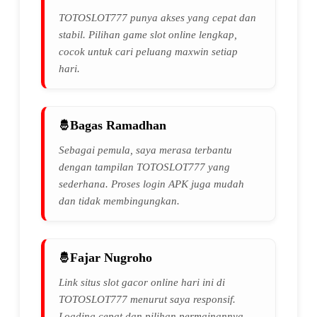
TOTOSLOT777 punya akses yang cepat dan
stabil. Pilihan game slot online lengkap,
cocok untuk cari peluang maxwin setiap
hari.
Bagas Ramadhan
Sebagai pemula, saya merasa terbantu
dengan tampilan TOTOSLOT777 yang
sederhana. Proses login APK juga mudah
dan tidak membingungkan.
Fajar Nugroho
Link situs slot gacor online hari ini di
TOTOSLOT777 menurut saya responsif.
Loading cepat dan pilihan permainannya