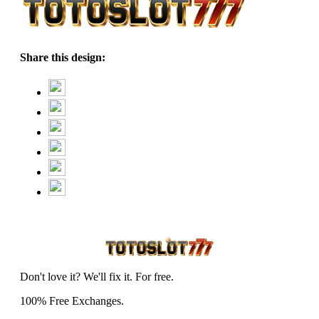
Share this design:
Don't love it? We'll fix it. For free.
100% Free Exchanges.