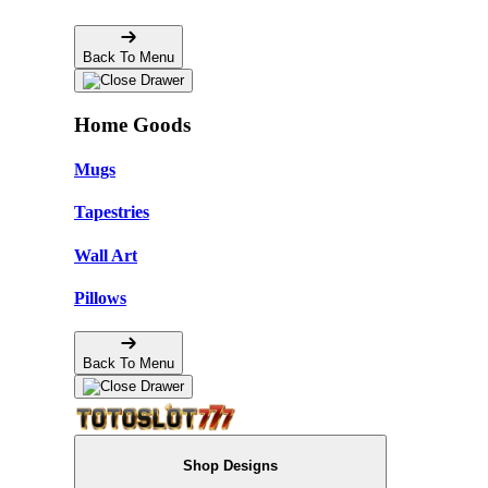
Back To Menu
Home Goods
Mugs
Tapestries
Wall Art
Pillows
Back To Menu
Shop Designs