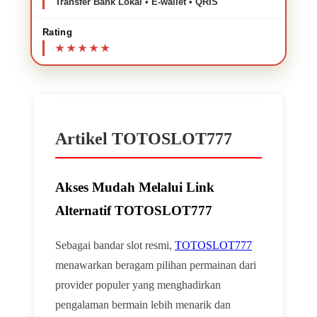
Transfer Bank Lokal • E-wallet • QRIS
Rating
Artikel TOTOSLOT777
Akses Mudah Melalui Link
Alternatif TOTOSLOT777
Sebagai bandar slot resmi,
TOTOSLOT777
menawarkan beragam pilihan permainan dari
provider populer yang menghadirkan
pengalaman bermain lebih menarik dan