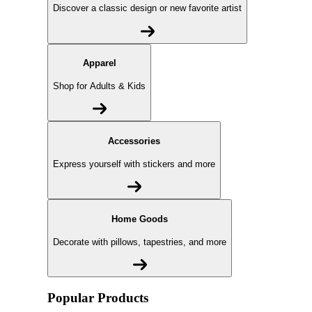
Discover a classic design or new favorite artist
Apparel
Shop for Adults & Kids
Accessories
Express yourself with stickers and more
Home Goods
Decorate with pillows, tapestries, and more
Popular Products