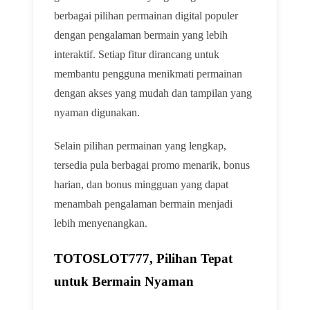
berbagai pilihan permainan digital populer
dengan pengalaman bermain yang lebih
interaktif. Setiap fitur dirancang untuk
membantu pengguna menikmati permainan
dengan akses yang mudah dan tampilan yang
nyaman digunakan.
Selain pilihan permainan yang lengkap,
tersedia pula berbagai promo menarik, bonus
harian, dan bonus mingguan yang dapat
menambah pengalaman bermain menjadi
lebih menyenangkan.
TOTOSLOT777, Pilihan Tepat
untuk Bermain Nyaman