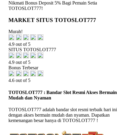
Nikmati
Bonus Deposit 5%
Bagi Pemain Setia
TOTOSLOT777!
MARKET SITUS TOTOSLOT777
Murah!
4.9 out of 5
SITUS TOTOSLOT777
4.9 out of 5
Bonus Terbesar
4.6 out of 5
TOTOSLOT777 : Bandar Slot Resmi Akses Bermain
Mudah dan Nyaman
TOTOSLOT777 adalah bandar slot resmi terbaik hari ini
dengan akses bermain mudah dan nyaman. Dapatkan
kemenangan besar hanya di TOTOSLOT777 !