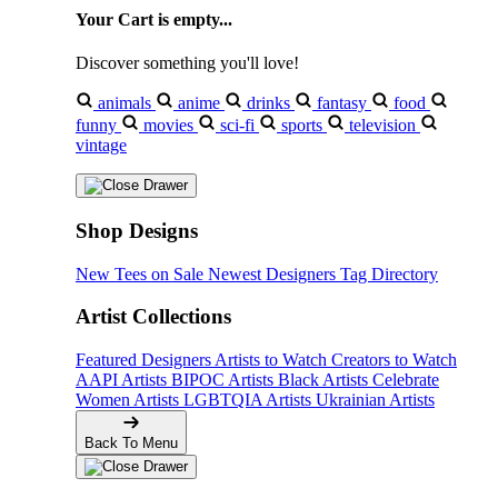
Your Cart is empty...
Discover something you'll love!
animals
anime
drinks
fantasy
food
funny
movies
sci-fi
sports
television
vintage
Shop Designs
New Tees on Sale
Newest Designers
Tag Directory
Artist Collections
Featured Designers
Artists to Watch
Creators to Watch
AAPI Artists
BIPOC Artists
Black Artists
Celebrate
Women Artists
LGBTQIA Artists
Ukrainian Artists
Back To Menu