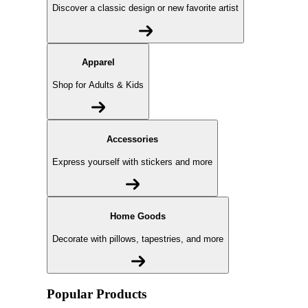
Discover a classic design or new favorite artist
Apparel
Shop for Adults & Kids
Accessories
Express yourself with stickers and more
Home Goods
Decorate with pillows, tapestries, and more
Popular Products