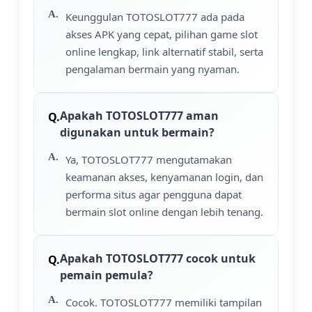
Keunggulan TOTOSLOT777 ada pada
akses APK yang cepat, pilihan game slot
online lengkap, link alternatif stabil, serta
pengalaman bermain yang nyaman.
Apakah TOTOSLOT777 aman
digunakan untuk bermain?
Ya, TOTOSLOT777 mengutamakan
keamanan akses, kenyamanan login, dan
performa situs agar pengguna dapat
bermain slot online dengan lebih tenang.
Apakah TOTOSLOT777 cocok untuk
pemain pemula?
Cocok. TOTOSLOT777 memiliki tampilan