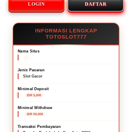
LOGIN
DAFTAR
INFORMASI LENGKAP
TOTOSLOT777
Nama Situs
Jenis Pasaran
Slot Gacor
Minimal Deposit
IDR 5,000
Minimal Withdraw
IDR 50,000
Transaksi Pembayaran