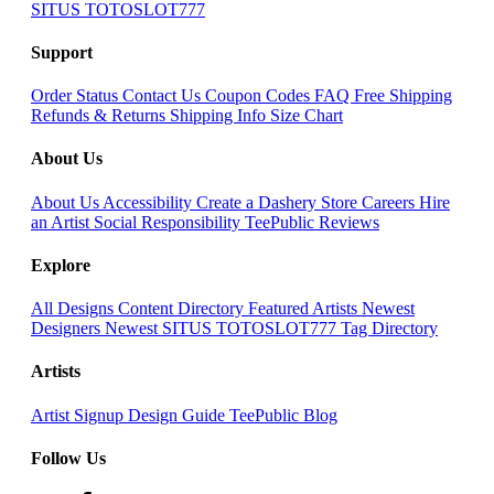
SITUS TOTOSLOT777
Support
Order Status
Contact Us
Coupon Codes
FAQ
Free Shipping
Refunds & Returns
Shipping Info
Size Chart
About Us
About Us
Accessibility
Create a Dashery Store
Careers
Hire
an Artist
Social Responsibility
TeePublic Reviews
Explore
All Designs
Content Directory
Featured Artists
Newest
Designers
Newest SITUS TOTOSLOT777
Tag Directory
Artists
Artist Signup
Design Guide
TeePublic Blog
Follow Us