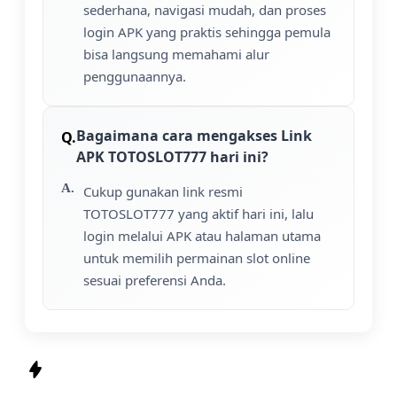
sederhana, navigasi mudah, dan proses
login APK yang praktis sehingga pemula
bisa langsung memahami alur
penggunaannya.
Bagaimana cara mengakses Link
APK TOTOSLOT777 hari ini?
Cukup gunakan link resmi
TOTOSLOT777 yang aktif hari ini, lalu
login melalui APK atau halaman utama
untuk memilih permainan slot online
sesuai preferensi Anda.