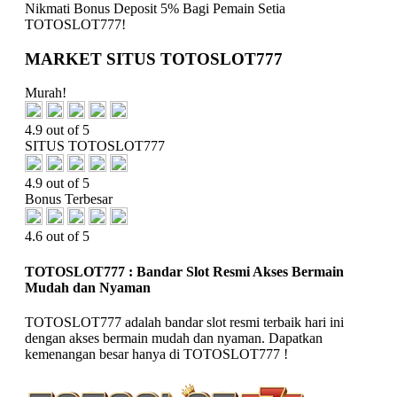
Nikmati
Bonus Deposit 5%
Bagi Pemain Setia
TOTOSLOT777!
MARKET SITUS TOTOSLOT777
Murah!
4.9 out of 5
SITUS TOTOSLOT777
4.9 out of 5
Bonus Terbesar
4.6 out of 5
TOTOSLOT777 : Bandar Slot Resmi Akses Bermain
Mudah dan Nyaman
TOTOSLOT777 adalah bandar slot resmi terbaik hari ini
dengan akses bermain mudah dan nyaman. Dapatkan
kemenangan besar hanya di TOTOSLOT777 !